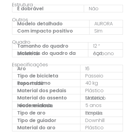
Estrutura
É dobrável
Não
Outros
Modelo detalhado
AURORA
Com impacto positivo
Sim
Quadro
Tamanho do quadro
12 “
Materiais do quadro da bicicleta
Aço carbono
Especificações
Aro
16
Tipo de bicicleta
Passeio
40 kg
Peso máximo suportado
Material dos pedais
Plástico
Material do assento
Material Sintético
5 anos
Idade mínima recomendada
Tipo de aro
Parede simples
Tipo de guiador
Downhill
Material do aro
Plástico