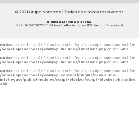
c
u
s
© 2021 Grupo Noroeste | Todos os direitos reservados.
e
t
t
B. CIRILO ALBINO & CIA LTDA.
b
u
a
CNPJ: 63.347.397/0001-02 Rua Coelho Rodrigues, 1132 Centro - Teresina-PI
o
b
g
o
e
r
Notice
: ob_end_flush(): Failed to send buffer of zlib output compression (1) in
/home/lojasnoroeste/www/wp-includes/functions.php
on line
5493
k
a
Notice
: ob_end_flush(): Failed to send buffer of zlib output compression (1) in
/home/lojasnoroeste/www/wp-includes/functions.php
on line
5493
-
m
Notice
: ob_end_flush(): Failed to send buffer of zlib output compression (1) in
/home/lojasnoroeste/www/wp-content/plugins/cookie-law-
f
info/legacy/public/modules/script-blocker/script-blocker.php
on line
490