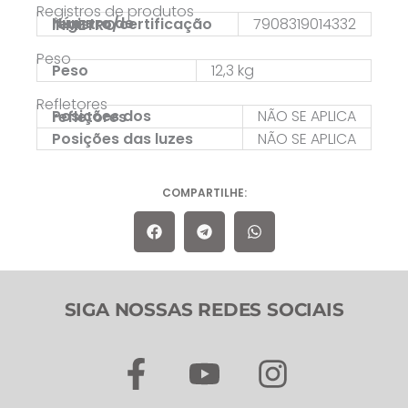
Registros de produtos
7908319014332
Número de registro/certificação INMETRO
Peso
Peso
12,3 kg
Refletores
NÃO SE APLICA
Posições dos refletores
Posições das luzes
NÃO SE APLICA
COMPARTILHE:
SIGA NOSSAS REDES SOCIAIS
F
Y
I
a
o
n