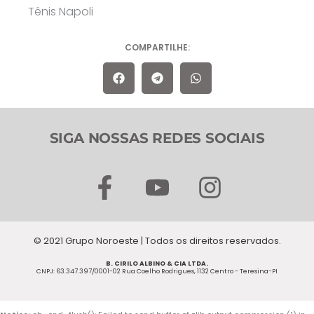
Tênis Napoli
COMPARTILHE:
SIGA NOSSAS REDES SOCIAIS
F
Y
I
a
o
n
c
u
s
© 2021 Grupo Noroeste | Todos os direitos reservados.
e
t
t
B. CIRILO ALBINO & CIA LTDA.
b
u
a
CNPJ: 63.347.397/0001-02 Rua Coelho Rodrigues, 1132 Centro - Teresina-PI
o
b
g