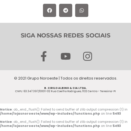
SIGA NOSSAS REDES SOCIAIS
F
Y
I
a
o
n
c
u
s
© 2021 Grupo Noroeste | Todos os direitos reservados.
e
t
t
B. CIRILO ALBINO & CIA LTDA.
b
u
a
CNPJ: 63.347.397/0001-02 Rua Coelho Rodrigues, 1132 Centro - Teresina-PI
o
b
g
o
e
r
Notice
: ob_end_flush(): Failed to send buffer of zlib output compression (1) in
/home/lojasnoroeste/www/wp-includes/functions.php
on line
5493
k
a
Notice
: ob_end_flush(): Failed to send buffer of zlib output compression (1) in
/home/lojasnoroeste/www/wp-includes/functions.php
on line
5493