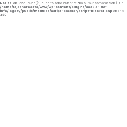
-
m
Notice
: ob_end_flush(): Failed to send buffer of zlib output compression (1) in
/home/lojasnoroeste/www/wp-content/plugins/cookie-law-
f
info/legacy/public/modules/script-blocker/script-blocker.php
on line
490