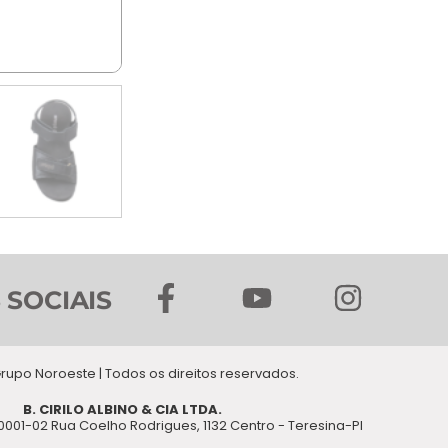
F
Y
I
 SOCIAIS
a
o
n
c
u
s
e
t
t
rupo Noroeste | Todos os direitos reservados.
b
u
a
B. CIRILO ALBINO & CIA LTDA.
0001-02 Rua Coelho Rodrigues, 1132 Centro - Teresina-PI
o
b
g