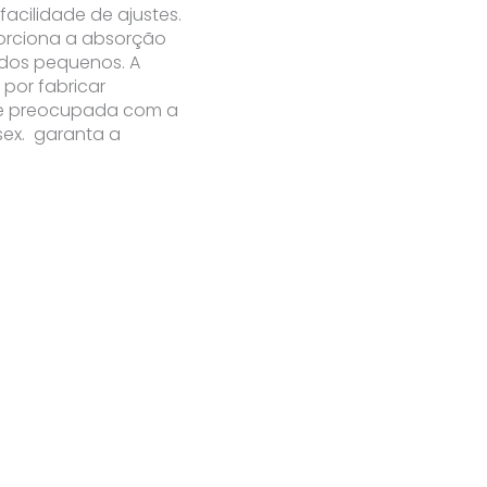
acilidade de ajustes.
orciona a absorção
 dos pequenos. A
por fabricar
e e preocupada com a
sex. garanta a