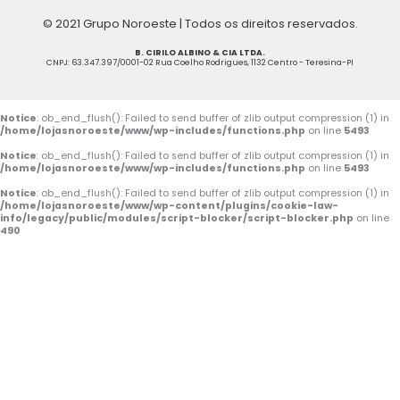
c
u
s
© 2021 Grupo Noroeste | Todos os direitos reservados.
e
t
t
B. CIRILO ALBINO & CIA LTDA.
b
u
a
CNPJ: 63.347.397/0001-02 Rua Coelho Rodrigues, 1132 Centro - Teresina-PI
o
b
g
o
e
r
Notice
: ob_end_flush(): Failed to send buffer of zlib output compression (1) in
/home/lojasnoroeste/www/wp-includes/functions.php
on line
5493
k
a
Notice
: ob_end_flush(): Failed to send buffer of zlib output compression (1) in
/home/lojasnoroeste/www/wp-includes/functions.php
on line
5493
-
m
Notice
: ob_end_flush(): Failed to send buffer of zlib output compression (1) in
/home/lojasnoroeste/www/wp-content/plugins/cookie-law-
f
info/legacy/public/modules/script-blocker/script-blocker.php
on line
490