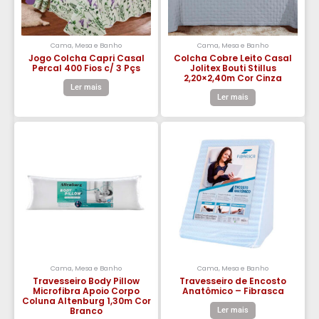
Cama, Mesa e Banho
Cama, Mesa e Banho
Jogo Colcha Capri Casal
Colcha Cobre Leito Casal
Percal 400 Fios c/ 3 Pçs
Jolitex Bouti Stillus
2,20×2,40m Cor Cinza
Ler mais
Ler mais
Cama, Mesa e Banho
Cama, Mesa e Banho
Travesseiro Body Pillow
Travesseiro de Encosto
Microfibra Apoio Corpo
Anatômico – Fibrasca
Coluna Altenburg 1,30m Cor
Branco
Ler mais